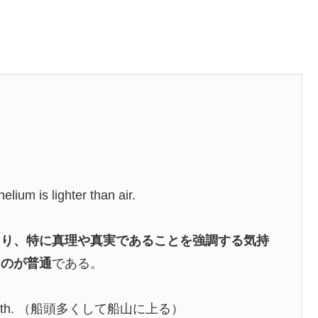
m is lighter than air.
たり、特に真理や真実であることを強調する気持
くのが普通
である。
he broth. （船頭多くして船山に上る）