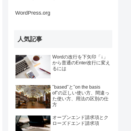
WordPress.org
人気記事
Wordの改行を下矢印「↓」
から普通のEnter改行に変え
るには
"based"と"on the basis
of"の正しい使い方、間違っ
た使い方、用法の区別の仕
方
オープンエンド請求項とク
ローズドエンド請求項