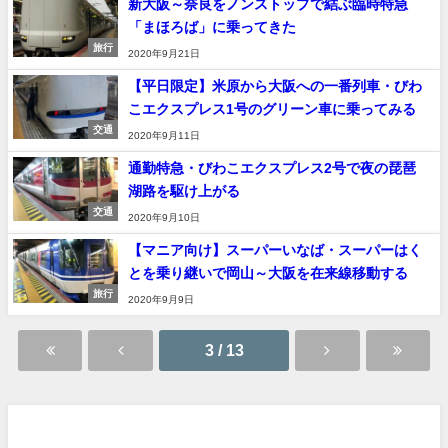
新大阪～奈良をノンストップで結ぶ臨時特急
「まほろば」に乗ってきた
旅行
2020年9月21日
【平日限定】米原から大阪への一番列車・びわ
こエクスプレス1号のグリーン車に乗ってみる
交通
2020年9月11日
通勤特急・びわこエクスプレス2号で夜の琵琶
湖路を駆け上がる
交通
2020年9月10日
【マニア向け】スーパーいなば・スーパーはく
とを乗り継いで岡山～大阪を在来線移動する
旅行
2020年9月9日
3 / 13