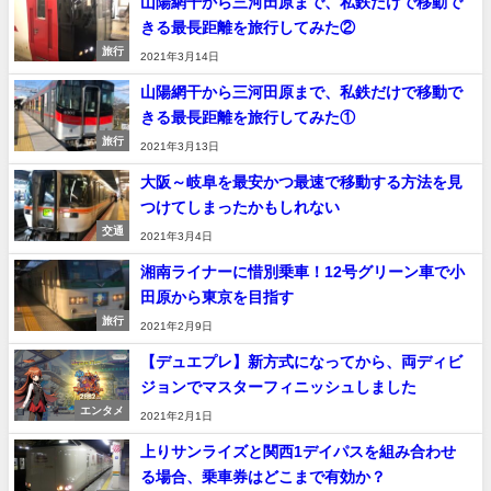
山陽網干から三河田原まで、私鉄だけで移動で
きる最長距離を旅行してみた②
旅行
2021年3月14日
山陽網干から三河田原まで、私鉄だけで移動で
きる最長距離を旅行してみた①
旅行
2021年3月13日
大阪～岐阜を最安かつ最速で移動する方法を見
つけてしまったかもしれない
交通
2021年3月4日
湘南ライナーに惜別乗車！12号グリーン車で小
田原から東京を目指す
旅行
2021年2月9日
【デュエプレ】新方式になってから、両ディビ
ジョンでマスターフィニッシュしました
エンタメ
2021年2月1日
上りサンライズと関西1デイパスを組み合わせ
る場合、乗車券はどこまで有効か？