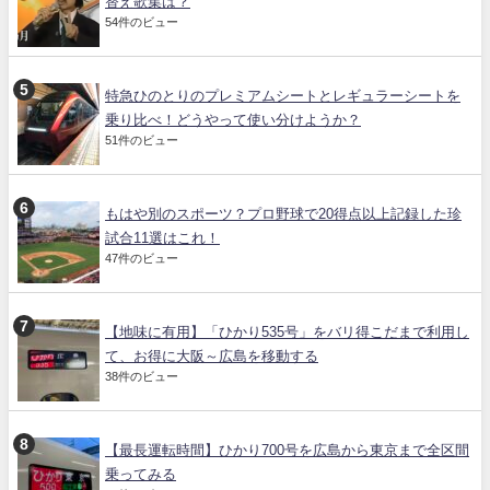
替え歌集は？
54件のビュー
特急ひのとりのプレミアムシートとレギュラーシートを
乗り比べ！どうやって使い分けようか？
51件のビュー
もはや別のスポーツ？プロ野球で20得点以上記録した珍
試合11選はこれ！
47件のビュー
【地味に有用】「ひかり535号」をバリ得こだまで利用し
て、お得に大阪～広島を移動する
38件のビュー
【最長運転時間】ひかり700号を広島から東京まで全区間
乗ってみる