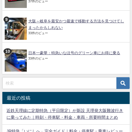
37件のビュー
大阪～岐阜を最安かつ最速で移動する方法を見つけてし
まったかもしれない
33件のビュー
日本一豪華：特急いなほ号のグリーン車にお得に乗る
33件のビュー
最近の投稿
近鉄天理線に定期特急（平日限定）が新設 天理発大阪難波行き
に乗ってみた｜時刻・停車駅・料金・車両・所要時間まとめ
JR特急「いにしへ」完全ガイド｜料金・停車駅・乗車レビュー