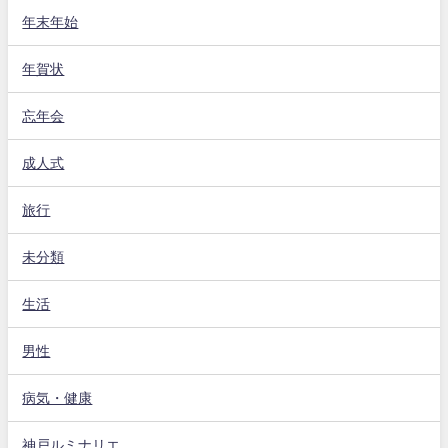
年末年始
年賀状
忘年会
成人式
旅行
未分類
生活
男性
病気・健康
神戸ルミナリエ