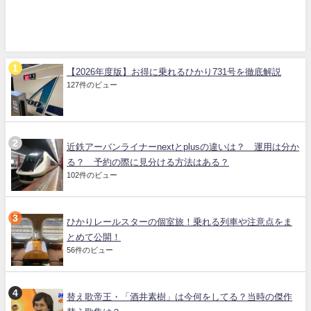
【2026年度版】お得に乗れるひかり731号を徹底解説
127件のビュー
近鉄アーバンライナーnextとplusの違いは？ 運用は分か
る？ 予約の際に見分ける方法はある？
102件のビュー
ひかりレールスターの個室旅！乗れる列車や注意点をま
とめて公開！
56件のビュー
替え歌帝王・「酒井素樹」は今何をしてる？当時の傑作