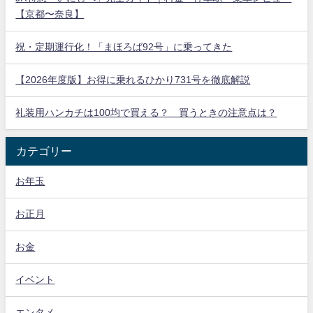
【京都〜奈良】
祝・定期運行化！「まほろば92号」に乗ってきた
【2026年度版】お得に乗れるひかり731号を徹底解説
礼装用ハンカチは100均で買える？ 買うときの注意点は？
カテゴリー
お年玉
お正月
お金
イベント
エンタメ