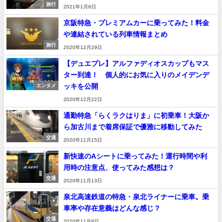
旅行
2021年1月6日
京阪特急・プレミアムカーに乗ってみた！料金
や連結されている列車情報まとめ
旅行
2020年12月29日
【デュエプレ】アルファディオスカップもマス
ター到達！ 個人的にお気に入りのメイデンデ
ッキを公開
エンタメ
2020年12月22日
通勤特急「らくラクはりま」に初乗車！大阪か
ら加古川まで着席保証で優雅に移動してみた
交通
2020年11月15日
新快速のAシートに乗ってみた！運行時間や利
用時の注意点、使ってみた感想は？
交通
2020年11月13日
泉北高速鉄道の特急・泉北ライナーに乗車。乗
車率や存在意義はどんな感じ？
交通
2020年11月8日