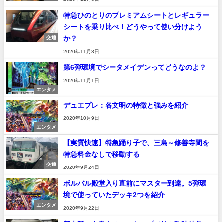
特急ひのとりのプレミアムシートとレギュラー
シートを乗り比べ！どうやって使い分けよう
か？
交通
2020年11月3日
第6弾環境でシータメイデンってどうなのよ？
2020年11月1日
エンタメ
デュエプレ：各文明の特徴と強みを紹介
2020年10月9日
エンタメ
【実質快速】特急踊り子で、三島～修善寺間を
特急料金なしで移動する
交通
2020年9月24日
ボルバル殿堂入り直前にマスター到達。5弾環
境で使っていたデッキ2つを紹介
エンタメ
2020年9月22日