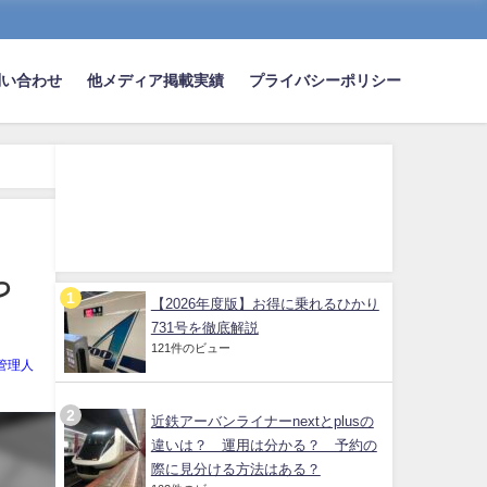
問い合わせ
他メディア掲載実績
プライバシーポリシー
っ
【2026年度版】お得に乗れるひかり
731号を徹底解説
121件のビュー
管理人
近鉄アーバンライナーnextとplusの
違いは？ 運用は分かる？ 予約の
際に見分ける方法はある？