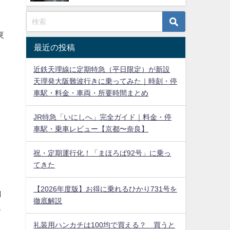
東
最近の投稿
近鉄天理線に定期特急（平日限定）が新設
天理発大阪難波行きに乗ってみた｜時刻・停
車駅・料金・車両・所要時間まとめ
JR特急「いにしへ」完全ガイド｜料金・停
車駅・乗車レビュー【京都〜奈良】
祝・定期運行化！「まほろば92号」に乗っ
てきた
、
【2026年度版】お得に乗れるひかり731号を
山
徹底解説
っ
礼装用ハンカチは100均で買える？ 買うと