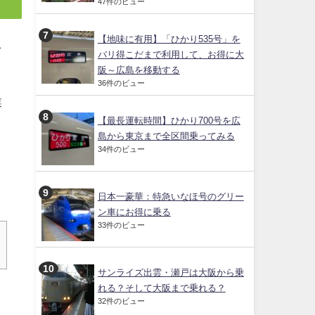
47件のビュー
【地味に有用】「ひかり535号」を
を
バリ得こだまで利用して、お得に大
阪～広島を移動する
36件のビュー
業
【最長運転時間】ひかり700号を広
島から東京まで全区間乗ってみる
34件のビュー
日本一豪華：特急いなほ号のグリー
ン車にお得に乗る
33件のビュー
サンライズ出雲・瀬戸は大阪から乗
れる？そして大阪まで乗れる？
32件のビュー