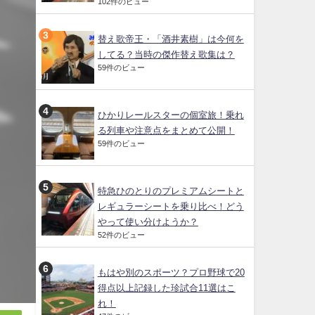
102件のビュー
替え歌帝王・「酒井素樹」は今何を
してる？当時の傑作替え歌集は？
59件のビュー
ひかりレールスターの個室旅！乗れ
る列車や注意点をまとめて公開！
59件のビュー
特急ひのとりのプレミアムシートと
レギュラーシートを乗り比べ！どう
やって使い分けようか？
52件のビュー
もはや別のスポーツ？プロ野球で20
得点以上記録した珍試合11選はこ
れ！