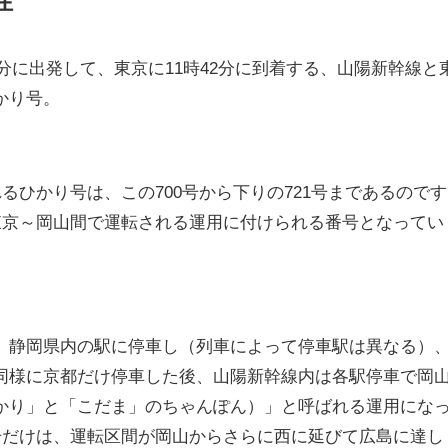
性
0分に出発して、東京に11時42分に到着する、山陽新幹線と
かり号。
れるひかり号は、この700号から下りの721号まであるのです
て東京～岡山間で運転される運用に付けられる番号となってい
、静岡県内の駅に停車し（列車によって停車駅は異なる）
同様に京都だけ停車した後、山陽新幹線内は各駅停車で岡
かり」と「こだま」のちゃんぽん）」と呼ばれる運用にな
0号だけは、運転区間が岡山からさらに西に延びて広島に達し