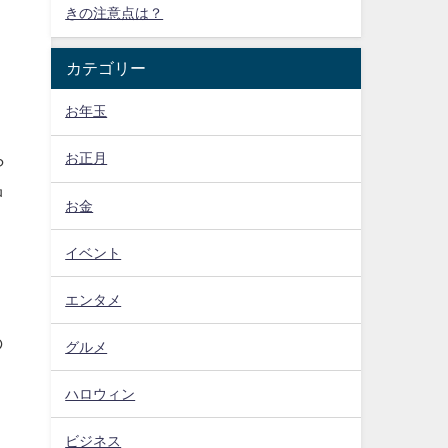
きの注意点は？
カテゴリー
お年玉
ら
お正月
品
お金
イベント
エンタメ
の
グルメ
ハロウィン
ビジネス