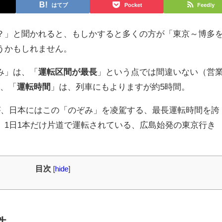
はてブ
Pocket
Feedly
？」と聞かれると、もしかすると多くの方が「東京～博多
うかもしれません。
み」は、「
運転区間が最長
」という点では間違いない（営
が、「
運転時間
」は、列車にもよりますが約5時間。
が、日本にはこの「のぞみ」を凌駕する、最長運転時間を誇
、1日1本だけ片道で運転されている、広島始発の東京行き
目次
[
hide
]