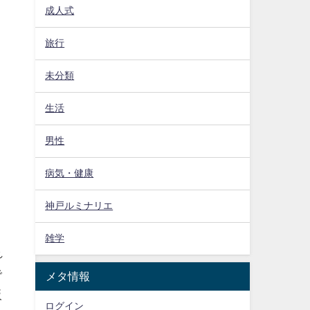
成人式
旅行
未分類
生活
男性
病気・健康
神戸ルミナリエ
雑学
れ
で
メタ情報
阪
ログイン