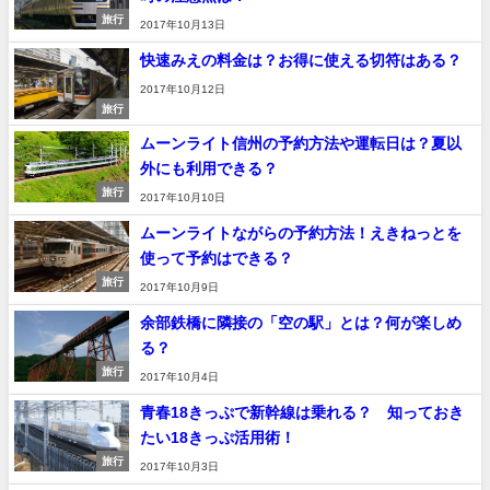
旅行
2017年10月13日
快速みえの料金は？お得に使える切符はある？
2017年10月12日
旅行
ムーンライト信州の予約方法や運転日は？夏以
外にも利用できる？
旅行
2017年10月10日
ムーンライトながらの予約方法！えきねっとを
使って予約はできる？
旅行
2017年10月9日
余部鉄橋に隣接の「空の駅」とは？何が楽しめ
る？
旅行
2017年10月4日
青春18きっぷで新幹線は乗れる？ 知っておき
たい18きっぷ活用術！
旅行
2017年10月3日