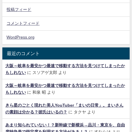
投稿フィード
コメントフィード
WordPress.org
最近のコメント
大阪～岐阜を最安かつ最速で移動する方法を見つけてしまったか
もしれない
に
スソアゲ太郎
より
大阪～岐阜を最安かつ最速で移動する方法を見つけてしまったか
もしれない
に
和泉 昭
より
きら星のごとく現れた美人YouTuber「まいの日常」。まいさん
の素顔は分かる？彼氏はいるの？
に
タクヤ
より
あまり知られていない！？新幹線で新横浜→品川・東京を、自由
席特急券で指定席を利用する方法がある！？
に
すならは
より