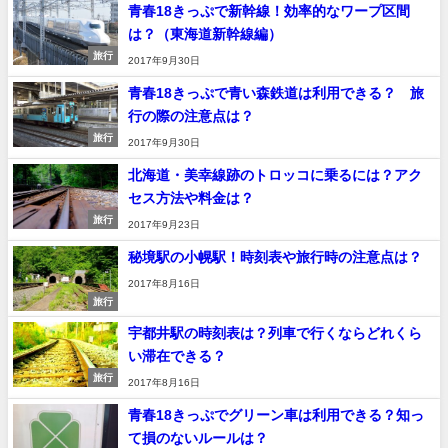
青春18きっぷで新幹線！効率的なワープ区間
は？（東海道新幹線編）
旅行
2017年9月30日
青春18きっぷで青い森鉄道は利用できる？ 旅
行の際の注意点は？
旅行
2017年9月30日
北海道・美幸線跡のトロッコに乗るには？アク
セス方法や料金は？
旅行
2017年9月23日
秘境駅の小幌駅！時刻表や旅行時の注意点は？
2017年8月16日
旅行
宇都井駅の時刻表は？列車で行くならどれくら
い滞在できる？
旅行
2017年8月16日
青春18きっぷでグリーン車は利用できる？知っ
て損のないルールは？