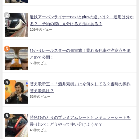
近鉄アーバンライナーnextとplusの違いは？ 運用は分か
る？ 予約の際に見分ける方法はある？
102件のビュー
ひかりレールスターの個室旅！乗れる列車や注意点をま
とめて公開！
56件のビュー
替え歌帝王・「酒井素樹」は今何をしてる？当時の傑作
替え歌集は？
52件のビュー
特急ひのとりのプレミアムシートとレギュラーシートを
乗り比べ！どうやって使い分けようか？
48件のビュー