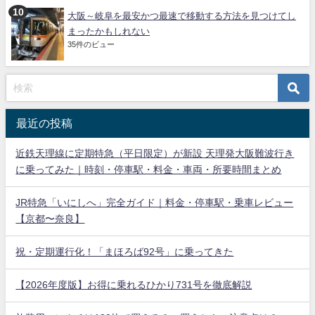
大阪～岐阜を最安かつ最速で移動する方法を見つけてし
まったかもしれない
35件のビュー
最近の投稿
近鉄天理線に定期特急（平日限定）が新設 天理発大阪難波行き
に乗ってみた｜時刻・停車駅・料金・車両・所要時間まとめ
JR特急「いにしへ」完全ガイド｜料金・停車駅・乗車レビュー
【京都〜奈良】
祝・定期運行化！「まほろば92号」に乗ってきた
【2026年度版】お得に乗れるひかり731号を徹底解説