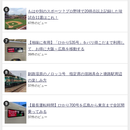
もはや別のスポーツ？プロ野球で20得点以上記録した珍
試合11選はこれ！
47件のビュー
【地味に有用】「ひかり535号」をバリ得こだまで利用し
て、お得に大阪～広島を移動する
39件のビュー
釧路湿原のノロッコ号 指定席の混雑具合と塘路駅周辺
の楽しみ方
37件のビュー
【最長運転時間】ひかり700号を広島から東京まで全区間
乗ってみる
37件のビュー