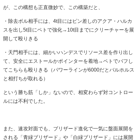
が、この構想も正直微妙で、この構築だと、
・除去ボル相手には、4t目にはピン差しのアクア・ハルカ
スを出し5t目にペトで強化→10t目までにクリーチャーを展
開して殴りきる
・天門相手には、細かいハンデスでリソース差を作り出し
て、安全にエストールかポインターを着地→ペトでバフし
てこちらも殴りきる（パワーラインが6000だとバルホルス
と相打ちが取れる）
という勝ち筋「しか」ないので、相変わらず対コントロー
ルには不利でした。
また、速攻対面でも、ブリザード進化で一気に盤面展開を
される「青緑ブリザード」や「白緑ブリザード」には展開