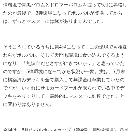
弾環境で青黒バロムとドロマーバロムを握って5月に昇格し
たのが最後で、3弾環境になってボルバルが登場してから
は、ずっとマスターには縁がありませんでした。
そうこうしているうちに第4弾になって、この環境でも相変
わらずボルバル、そして天門も環境に食い込んでくるよう
になり、「無課金だとさすがにきついか…」と思っていた
のですが、5弾環境になってから状況が一変。実は、7月末
に構築済みデッキを全て購入して無課金は卒業していたの
ですが、いずれにせよカードプールが限られている中でデ
ッキをやりくりして、最終的にマスターに到達できたこと
に変わりはありません。
今回は、8月のバルホルスカップ（第4弾、第5弾環境）で握