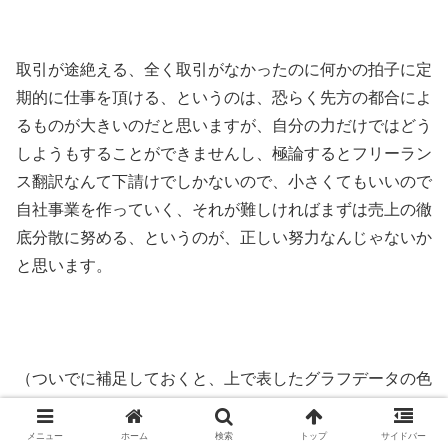
取引が途絶える、全く取引がなかったのに何かの拍子に定
期的に仕事を頂ける、というのは、恐らく先方の都合によ
るものが大きいのだと思いますが、自分の力だけではどう
しようもすることができませんし、極論するとフリーラン
ス翻訳なんて下請けでしかないので、小さくてもいいので
自社事業を作っていく、それが難しければまずは売上の徹
底分散に努める、というのが、正しい努力なんじゃないか
と思います。
（ついでに補足しておくと、上で表したグラフデータの色
ですが、毎年同じ色＝同じ取引先、ということではないよ
うです。どういう基準でfreeeがこういう設定をしている
メニュー
ホーム
検索
トップ
サイドバー