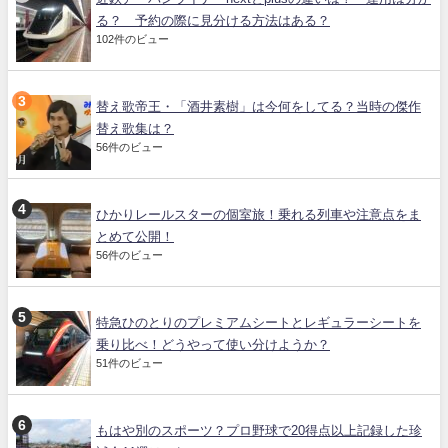
る？ 予約の際に見分ける方法はある？
102件のビュー
替え歌帝王・「酒井素樹」は今何をしてる？当時の傑作
替え歌集は？
56件のビュー
ひかりレールスターの個室旅！乗れる列車や注意点をま
とめて公開！
56件のビュー
特急ひのとりのプレミアムシートとレギュラーシートを
乗り比べ！どうやって使い分けようか？
51件のビュー
もはや別のスポーツ？プロ野球で20得点以上記録した珍