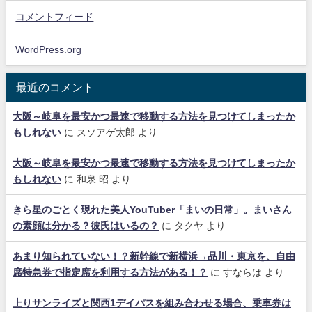
コメントフィード
WordPress.org
最近のコメント
大阪～岐阜を最安かつ最速で移動する方法を見つけてしまったか
もしれない
に
スソアゲ太郎
より
大阪～岐阜を最安かつ最速で移動する方法を見つけてしまったか
もしれない
に
和泉 昭
より
きら星のごとく現れた美人YouTuber「まいの日常」。まいさん
の素顔は分かる？彼氏はいるの？
に
タクヤ
より
あまり知られていない！？新幹線で新横浜→品川・東京を、自由
席特急券で指定席を利用する方法がある！？
に
すならは
より
上りサンライズと関西1デイパスを組み合わせる場合、乗車券は