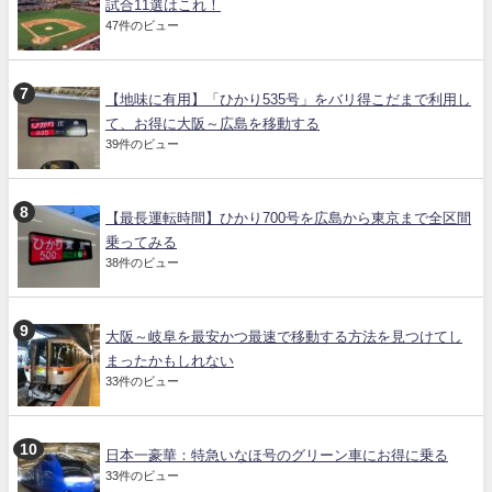
試合11選はこれ！
47件のビュー
【地味に有用】「ひかり535号」をバリ得こだまで利用し
て、お得に大阪～広島を移動する
39件のビュー
【最長運転時間】ひかり700号を広島から東京まで全区間
乗ってみる
38件のビュー
大阪～岐阜を最安かつ最速で移動する方法を見つけてし
まったかもしれない
33件のビュー
日本一豪華：特急いなほ号のグリーン車にお得に乗る
33件のビュー