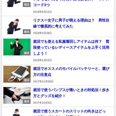
コード3つ
就活
2019年6月12日
リクスー女子に男子が萌える理由は？ 男性目
線で徹底的に考えてみた
就活
2019年3月28日
就活でも使える私服着回しアイテムは何？ 普
段使っているレディースアイテムを上手く活用
しよう！
就活
2018年1月22日
就活でオススメのモバイルバッテリーと、選び
方の注意点
就活
2017年11月28日
就活で使うパンプスが痛いときの対処法！歩き
方とグッズを紹介！
就活
2017年10月6日
就活で使うスカートのスリットの向きはどっ