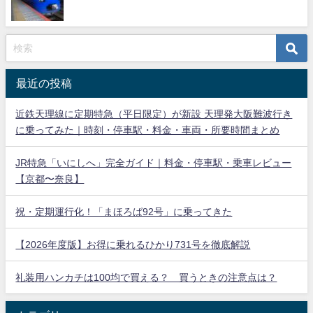
最近の投稿
近鉄天理線に定期特急（平日限定）が新設 天理発大阪難波行き
に乗ってみた｜時刻・停車駅・料金・車両・所要時間まとめ
JR特急「いにしへ」完全ガイド｜料金・停車駅・乗車レビュー
【京都〜奈良】
祝・定期運行化！「まほろば92号」に乗ってきた
【2026年度版】お得に乗れるひかり731号を徹底解説
礼装用ハンカチは100均で買える？ 買うときの注意点は？