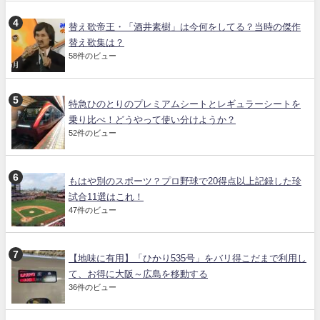
替え歌帝王・「酒井素樹」は今何をしてる？当時の傑作
替え歌集は？
58件のビュー
特急ひのとりのプレミアムシートとレギュラーシートを
乗り比べ！どうやって使い分けようか？
52件のビュー
もはや別のスポーツ？プロ野球で20得点以上記録した珍
試合11選はこれ！
47件のビュー
【地味に有用】「ひかり535号」をバリ得こだまで利用し
て、お得に大阪～広島を移動する
36件のビュー