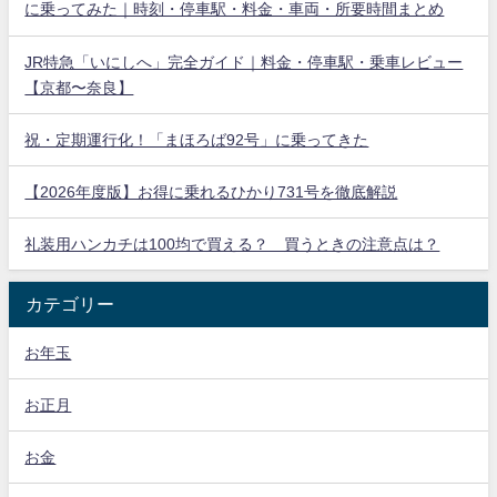
に乗ってみた｜時刻・停車駅・料金・車両・所要時間まとめ
JR特急「いにしへ」完全ガイド｜料金・停車駅・乗車レビュー
【京都〜奈良】
祝・定期運行化！「まほろば92号」に乗ってきた
【2026年度版】お得に乗れるひかり731号を徹底解説
礼装用ハンカチは100均で買える？ 買うときの注意点は？
カテゴリー
お年玉
お正月
お金