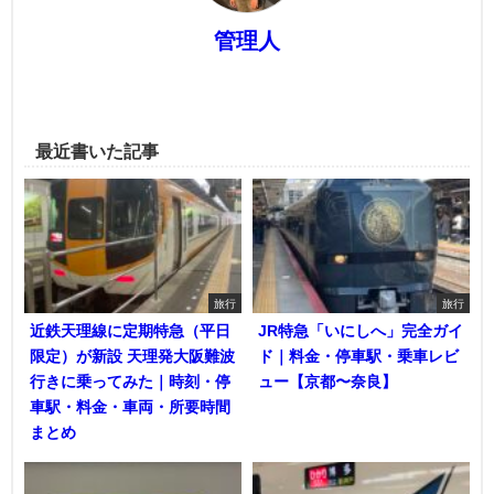
管理人
最近書いた記事
旅行
旅行
近鉄天理線に定期特急（平日
JR特急「いにしへ」完全ガイ
限定）が新設 天理発大阪難波
ド｜料金・停車駅・乗車レビ
行きに乗ってみた｜時刻・停
ュー【京都〜奈良】
車駅・料金・車両・所要時間
まとめ