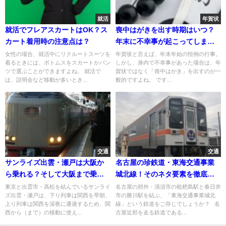
就活
年賀状
就活でフレアスカートはOK？ス
喪中はがきを出す時期はいつ？
カート着用時の注意点は？
年末に不幸事が起こってしまっ
た場合の対応は？
女性の場合、就活中にリクルートスーツを
年賀状と言えば、年末年始の恒例の行事。
着るときには、ボトムスをスカートかパン
しかし、身内で不幸事があった場合は、年
ツで選ぶことができますよね。 就活で
賀状ではなく「喪中はがき」を出すのが一
は、説明会など移動が多いとき...
般的ですよね。 です...
交通
交通
サンライズ出雲・瀬戸は大阪か
名古屋の珍鉄道・東海交通事業
ら乗れる？そして大阪まで乗れ
城北線！そのネタ要素を徹底解
る？
説
東京と出雲市・高松を結んでいるサンライ
名古屋の郊外・清須市の枇杷島駅と春日井
ズ出雲・瀬戸は、下り列車は関西を早朝、
市の勝川駅を結ぶ、「東海交通事業城北
上り列車は関西を深夜に通過するため、関
線」という鉄道をご存じでしょうか？ 名
西から（まで）の移動に使え...
古屋近郊を走る鉄道である...