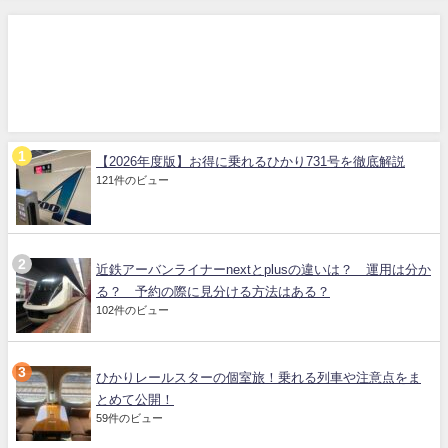
【2026年度版】お得に乗れるひかり731号を徹底解説
121件のビュー
近鉄アーバンライナーnextとplusの違いは？ 運用は分か
る？ 予約の際に見分ける方法はある？
102件のビュー
ひかりレールスターの個室旅！乗れる列車や注意点をま
とめて公開！
59件のビュー