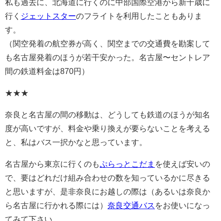
私も過去に、北海道に行くのに中部国際空港から新千歳に
行く
ジェットスター
のフライトを利用したこともありま
す。
（関空発着の航空券が高く、関空までの交通費を勘案して
も名古屋発着のほうが若干安かった。名古屋〜セントレア
間の鉄道料金は870円）
★★★
奈良と名古屋の間の移動は、どうしても鉄道のほうが知名
度が高いですが、料金や乗り換えが要らないことを考える
と、私はバス一択かなと思っています。
名古屋から東京に行くのも
ぷらっとこだま
を使えば安いの
で、要はどれだけ組み合わせの数を知っているかに尽きる
と思いますが、是非奈良にお越しの際は（あるいは奈良か
ら名古屋に行かれる際には）
奈良交通バス
をお使いになっ
てみて下さい。