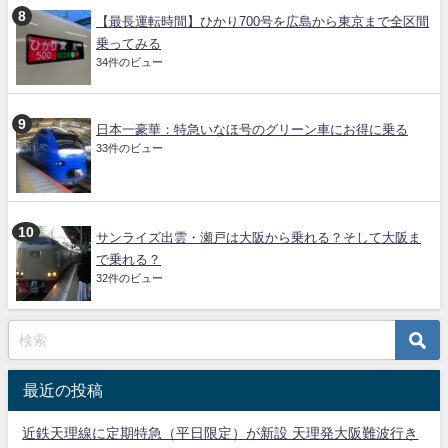
【最長運転時間】ひかり700号を広島から東京まで全区間
乗ってみる
34件のビュー
日本一豪華：特急いなほ号のグリーン車にお得に乗る
33件のビュー
サンライズ出雲・瀬戸は大阪から乗れる？そして大阪ま
で乗れる？
32件のビュー
最近の投稿
近鉄天理線に定期特急（平日限定）が新設 天理発大阪難波行き