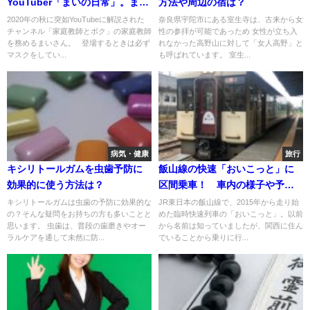
YouTuber「まいの日常」。まい
方法や周辺の宿は？
さんの素顔は分かる？彼氏はい
2020年の秋に突如YouTubeに解説された
奈良県宇陀市にある室生寺は、古来から女
チャンネル「家庭教師とボク」の家庭教師
性の参拝が可能であっため 女性が立ち入
るの？
を務めるまいさん。 登場するときは必ず
れなかった高野山に対して「女人高野」と
マスクをしてい...
も呼ばれています。 室生...
病気・健康
旅行
キシリトールガムを虫歯予防に
飯山線の快速「おいこっと」に
効果的に使う方法は？
区間乗車！ 車内の様子や予約
方法、運賃、楽しみ方を紹介
キシリトールガムは虫歯の予防に効果的な
JR東日本の飯山線で、2015年から走り始
の？そんな疑問をお持ちの方も多いことと
めた臨時快速列車の「おいこっと」。以前
思います。 虫歯は、普段の歯磨きやオー
から名前は知っていましたが、関西に住ん
ラルケアを通して未然に防...
でいることから乗りに行...