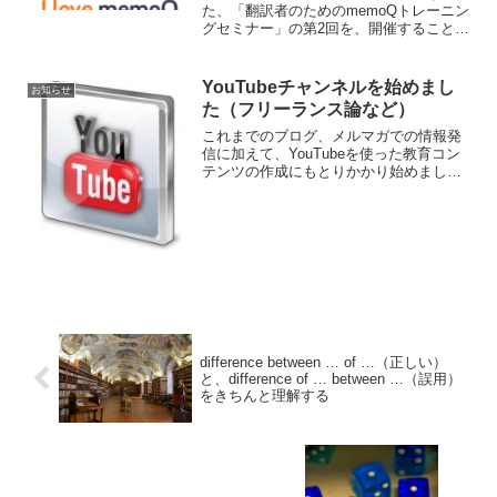
た、「翻訳者のためのmemoQトレーニン
グセミナー」の第2回を、開催することに
しました。 第2回目のセミナーでは、
memoQの機能のうちの、TM/TB（翻訳メ
モリ/用語ベース）にフォーカスを当て、
YouTubeチャンネルを始めまし
お知らせ
これら...
た（フリーランス論など）
これまでのブログ、メルマガでの情報発
信に加えて、YouTubeを使った教育コン
テンツの作成にもとりかかり始めまし
た。YouTubeチャンネルでは、翻訳業の
話ではなく、もっとフリーランス論一般
の話やマインドセットなど、異世界に行
ったときにも役...
difference between … of …（正しい）
と、difference of … between …（誤用）
をきちんと理解する