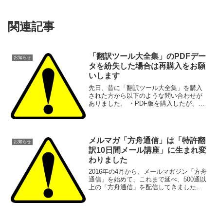
関連記事
「翻訳ツール大全集」のPDFデー
お知らせ
タを紛失した場合は再購入をお願
いします
先日、昔に「翻訳ツール大全集」を購入
された方から以下のような問い合わせが
ありました。 ・PDF版を購入したが、そ
のデータが入ったパソコンが壊れて読め
なくなった・仕事をしている際に「大全
集」が必要になったので購入しようとし
たがKindle版し...
メルマガ「方舟通信」は「特許翻
お知らせ
訳10日間メール講座」に生まれ変
わりました
2016年の4月から、メールマガジン「方舟
通信」を始めて、これまで延べ、500通以
上の「方舟通信」を配信してきました。
メルマガを始めた当時は、ほぼ毎日執筆
して配信、ということをして、配信した
メールは「ステップメール」として保管