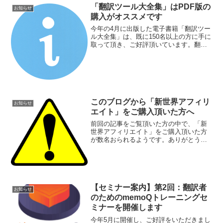
して、後から登...
「翻訳ツール大全集」はPDF版の
お知らせ
購入がオススメです
今年の4月に出版した電子書籍「翻訳ツー
ル大全集」は、既に150名以上の方に手に
取って頂き、ご好評頂いています。翻訳
ツール大全集この電子書籍は、Amazonで
Kindle版として販売しているのと、オン
ラインショップBASEでPDF版として販
売...
このブログから「新世界アフィリ
お知らせ
エイト」をご購入頂いた方へ
前回の記事をご覧頂いた方の中で、「新
世界アフィリエイト」をご購入頂いた方
が数名おられるようです。ありがとうご
ざいます。※前回の記事はこちら。この
教材を購入して頂いた方には、10月24日
の「翻訳祭」にて、直接（1対1で）お茶
あるいは食事をする...
【セミナー案内】第2回：翻訳者
お知らせ
のためのmemoQトレーニングセ
ミナーを開催します
今年5月に開催し、ご好評をいただきまし